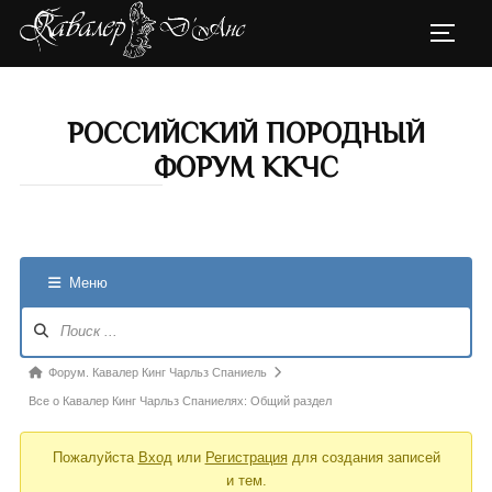
Перейти
ПЕРЕК
к
содержимому
РОССИЙСКИЙ ПОРОДНЫЙ
ФОРУМ ККЧС
Меню
Навигация
Форума
Форум
Форум. Кавалер Кинг Чарльз Спаниель
breadcrumbs
Все о Кавалер Кинг Чарльз Спаниелях: Общий раздел
-
Пожалуйста
Вход
или
Регистрация
для создания записей
Вы
и тем.
здесь: