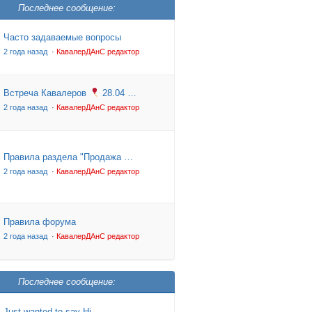
Последнее сообщение:
Часто задаваемые вопросы
2 года назад
·
КавалерДАнС редактор
Встреча Кавалеров
28.04 …
2 года назад
·
КавалерДАнС редактор
Правила раздела "Продажа …
2 года назад
·
КавалерДАнС редактор
Правила форума
2 года назад
·
КавалерДАнС редактор
Последнее сообщение:
Just wanted to say Hi.