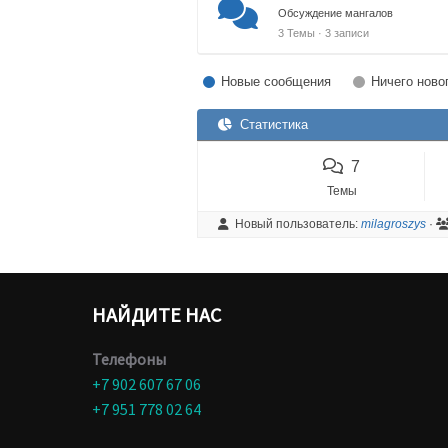
Обсуждение мангалов
3 Темы · 3 записи
Новые сообщения
Ничего ново
Статистика
7
Темы
Новый пользователь:
milagroszys
·
НАЙДИТЕ НАС
Телефоны
+7 902 607 67 06
+7 951 778 02 64