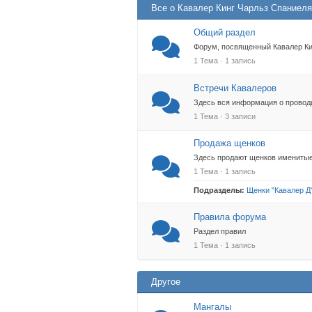
Все о Кавалер Кинг Чарльз Спаниел
Общий раздел
Форум, посвященный Кавалер Ки
1 Тема · 1 запись
Встречи Кавалеров
Здесь вся информация о провод
1 Тема · 3 записи
Продажа щенков
Здесь продают щенков именитые
1 Тема · 1 запись
Подразделы:
Щенки "Кавалер Д
Правила форума
Раздел правил
1 Тема · 1 запись
Другое
Мангалы