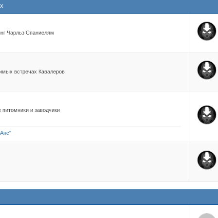
ях
нг Чарльз Спаниелям
имых встречах Кавалеров
 питомники и заводчики
'Анс"