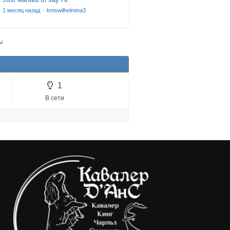
1 месяц назад
·
kmswilhelmina3
ы
1
В сети