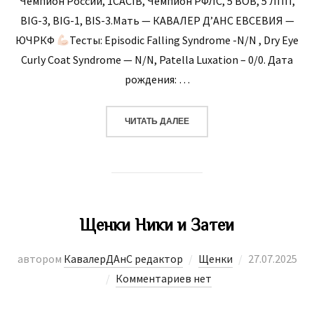
Чемпион России, 1CACIB, Чемпион РФЛС, 5 ВОВ, 5 ЛПП,
BIG-3, BIG-1, BIS-3.Мать — КАВАЛЕР Д’АНС ЕВСЕВИЯ —
ЮЧРКФ
Тесты: Ерisоdiс Fаlling Syndrоmе -N/N , Dry Еyе
Сurly Соаt Syndrоmе — N/N, Patella Luxation – 0/0. Дата
рождения: …
«ЩЕНКИ 18.06.25 ЕВСЕВИИ И 
ЧИТАТЬ ДАЛЕЕ
Щенки Ники и Затеи
Опубликова
автором
КавалерДАнС редактор
Щенки
27.07.2025
Комментариев нет