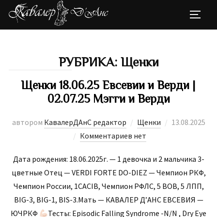
Перейти
ПЕРЕК
к
содержимому
РУБРИКА:
Щенки
Щенки 18.06.25 Евсевии и Верди |
02.07.25 Мэгги и Верди
Опубликова
автором
КавалерДАнС редактор
Щенки
13.08.2025
Комментариев нет
Дата рождения: 18.06.2025г. — 1 девочка и 2 мальчика 3-
цветные Отец — VERDI FORTE DO-DIEZ — Чемпион РКФ,
Чемпион России, 1CACIB, Чемпион РФЛС, 5 ВОВ, 5 ЛПП,
BIG-3, BIG-1, BIS-3.Мать — КАВАЛЕР Д’АНС ЕВСЕВИЯ —
ЮЧРКФ
Тесты: Ерisоdiс Fаlling Syndrоmе -N/N , Dry Еyе