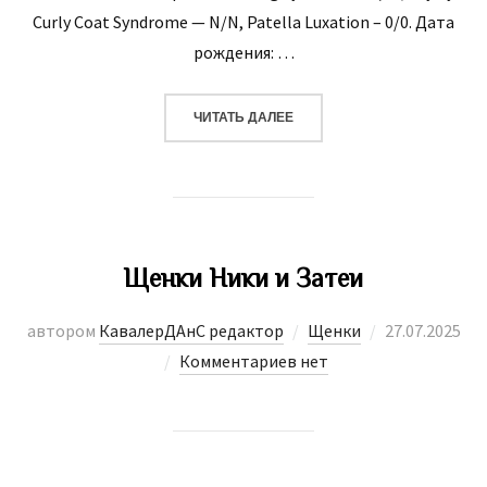
Сurly Соаt Syndrоmе — N/N, Patella Luxation – 0/0. Дата
рождения: …
«ЩЕНКИ 18.06.25 ЕВСЕВИИ И 
ЧИТАТЬ ДАЛЕЕ
Щенки Ники и Затеи
Опубликова
автором
КавалерДАнС редактор
Щенки
27.07.2025
Комментариев нет